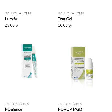
Rupture
stock
BAUSCH + LOMB
BAUSCH + LOMB
(3)
Lumify
Tear Gel
23,00 $
16,00 $
TYPE DE
PRESCRIPTION
Jour
(1)
Nuit
(1)
FORMAT
10 g
10 ml
100 ml et
100
compresses
120 ml
I-MED PHARMA
I-MED PHARMA
I-Defence
I-DROP MGD
15 g