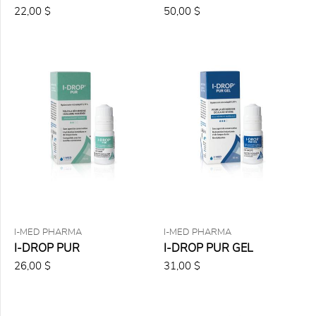
22,00 $
50,00 $
15 ml
150 ml
180 gélules
200 ml
30 g et
100
compresses
30
lingettes
30
unidoses
40 ml
5 g
I-MED PHARMA
I-MED PHARMA
50 ml
I-DROP PUR
I-DROP PUR GEL
60
26,00 $
31,00 $
lingettes
7,5 ml