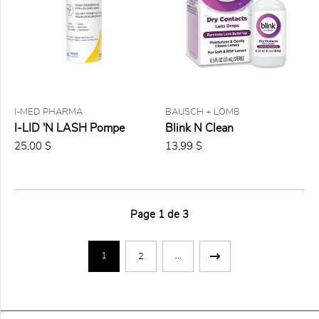
les
critères
sélectionnés
I-MED PHARMA
BAUSCH + LOMB
I-LID 'N LASH Pompe
Blink N Clean
25,00 $
13,99 $
Page
1
de
3
1
...
2