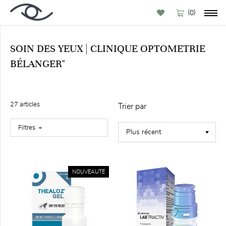
(
)
0
SOIN DES YEUX | CLINIQUE OPTOMETRIE
BÉLANGER"
PAR
CATÉGORIE
Tous
27
article
s
Trier par
Soin
des
Filtres
yeux
Traitements
yeux
secs (13)
NOUVEAUTÉ
Hygiène
des
paupières
et