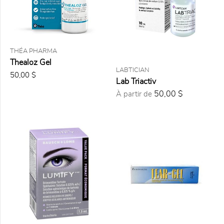
des
cils (10)
Gouttes
ophtalmiques (14)
THÉA PHARMA
Thealoz Gel
LABTICIAN
PAR
50,00 $
Lab Triactiv
MARQUE
50,00 $
À partir de
FILTRE
Nouveauté
(3)
Vedette
(4)
Disponible
à l'achat
en ligne
(27)