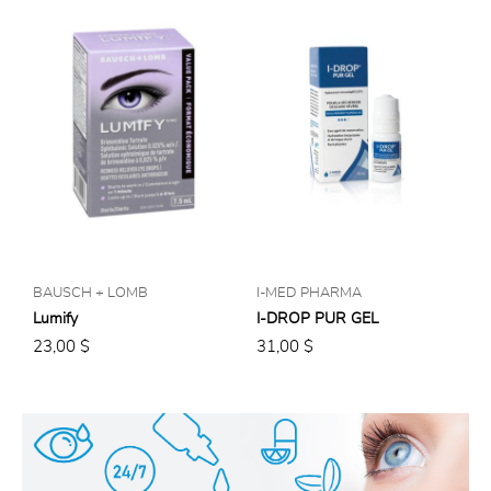
BAUSCH + LOMB
I-MED PHARMA
M
Lumify
I-DROP PUR GEL
P
23,00 $
31,00 $
4