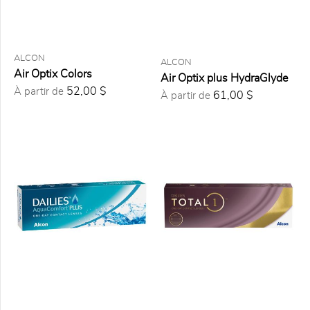
semaine (1)
Aux deux
semaines
(1)
ALCON
ALCON
Mensuelle
Air Optix Colors
Air Optix plus HydraGlyde
(12)
52,00 $
À partir de
61,00 $
À partir de
TYPE DE
PRESCRIPTION
Sphérique
(24)
Astigmatisme
(16)
Multifocale
(19)
110
(1)
116 Torique
(1)