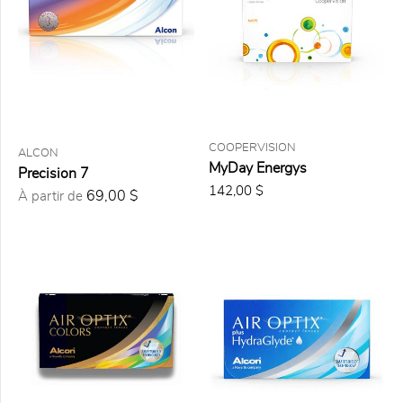
PAR
MARQUE
FILTRE
COOPERVISION
ALCON
MyDay Energys
Nouveauté
Precision 7
(1)
142,00 $
69,00 $
À partir de
Disponible
à l'achat
en ligne
(32)
TYPE DE
LENTILLES
Quotidienne
(18)
À la