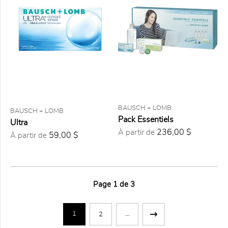
$
(0)
25,00
$ à
50,00
$
(0)
50,00
$ à
75,00
$
(19)
75,00
$ à
BAUSCH + LOMB
BAUSCH + LOMB
150,00
Pack Essentiels
$
(12)
Ultra
236,00 $
À partir de
59,00 $
À partir de
32
articles
trouvés
selon
Page
1
de
3
les
critères
sélectionnés
1
...
2