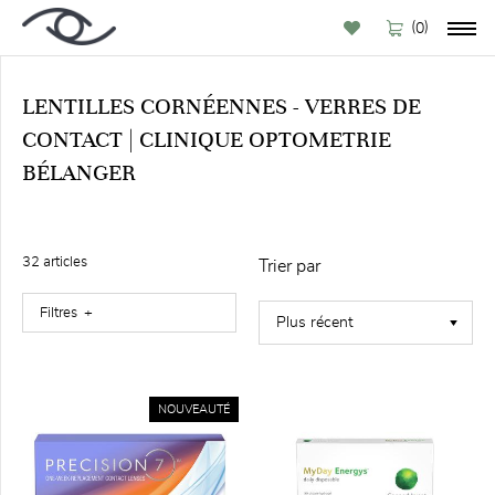
(
)
0
LENTILLES CORNÉENNES - VERRES DE
CONTACT | CLINIQUE OPTOMETRIE
PAR
BÉLANGER
CATÉGORIE
Tous
Verres
32
article
s
Trier par
de
contact
Filtres
Lentilles
cornéennes (32)
Solutions
verres
NOUVEAUTÉ
de
contact (7)