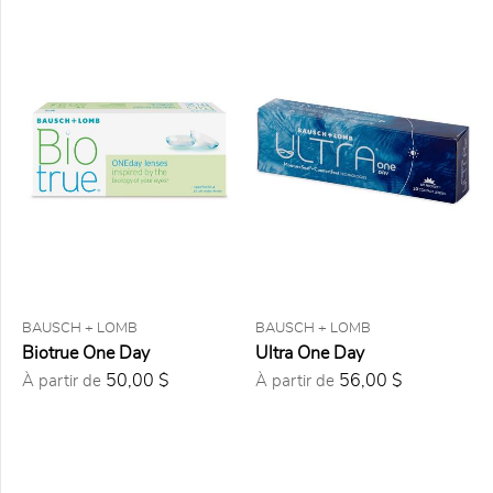
2
lentilles
6
lentilles
12
lentilles
24
lentilles
27
lentilles
30
lentilles
90
lentilles
6 mois
de
lentilles
BAUSCH + LOMB
BAUSCH + LOMB
1 an de
lentilles
Biotrue One Day
Ultra One Day
50,00 $
56,00 $
À partir de
À partir de
PRIX
0,00
$ à
25,00