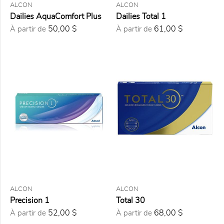
160
(1)
ALCON
ALCON
Dailies AquaComfort Plus
Dailies Total 1
E-Comfort
(1)
50,00 $
61,00 $
À partir de
À partir de
Multifocale
pour
Astigmatisme
(4)
Multifocale
Torique
(1)
Multifocale
XR
(1)
Torique
(3)
Torique
Multifocale
(1)
Torique XR
(2)
ALCON
ALCON
XR
(1)
Precision 1
Total 30
52,00 $
68,00 $
À partir de
À partir de
FORMAT