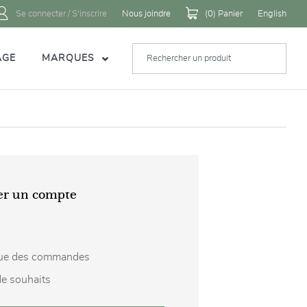
Se connecter / S'inscrire
Nous joindre
(
0
) Panier
English
AGE
MARQUES
er un compte
ique des commandes
de souhaits