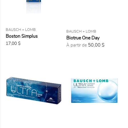
LENTILLES
Quotidienne
(2)
Mensuelle
BAUSCH + LOMB
BAUSCH + LOMB
(4)
Boston Simplus
Biotrue One Day
17,00 $
50,00 $
À partir de
TYPE DE
PRESCRIPTION
Sphérique
(6)
Astigmatisme
(5)
Multifocale
(6)
Multifocale
pour
Astigmatisme
(3)