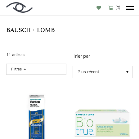
(
)
0
BAUSCH + LOMB
PAR
MARQUE
11
article
s
Trier par
Filtres
FILTRE
Vedette
(1)
Disponible
à l'achat
en ligne
(10)
TYPE DE