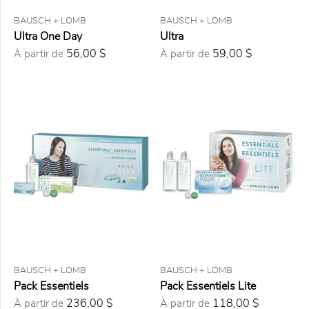
FORMAT
BAUSCH + LOMB
BAUSCH + LOMB
6
Ultra One Day
Ultra
lentilles
56,00 $
59,00 $
À partir de
À partir de
30
lentilles
90
lentilles
6 mois
de
lentilles
1 an de
lentilles
10 g
105 ml
15 ml
2 x
300 ml
7,5 ml
BAUSCH + LOMB
BAUSCH + LOMB
Pack Essentiels
Pack Essentiels Lite
PRIX
236,00 $
118,00 $
À partir de
À partir de