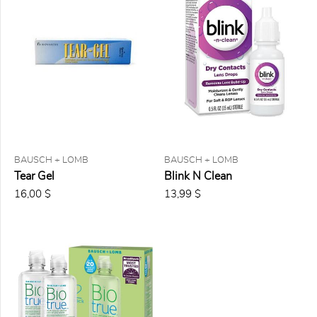
sélectionnés
Retirer
les
filtres
BAUSCH + LOMB
BAUSCH + LOMB
Tear Gel
Blink N Clean
16,00 $
13,99 $