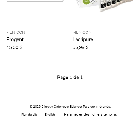
7
traitements
98
unidoses /
5 ml
MENICON
MENICON
Progent
Lacripure
PRIX
45,00 $
55,99 $
0,00
$ à
25,00
$
(0)
Page
1
de
1
25,00
$ à
50,00
$
(1)
50,00
$ à
© 2026 Clinique Optometrie Bélanger Tous droits réservés.
75,00
Paramètres des fichiers témoins
Plan du site
English
$
(1)
75,00
$ à
150,00
$
(0)