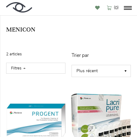
(
)
0
MENICON
PAR
MARQUE
2
article
s
Trier par
Filtres
FILTRE
Vedette
(1)
Disponible
à l'achat
en ligne
(1)
FORMAT