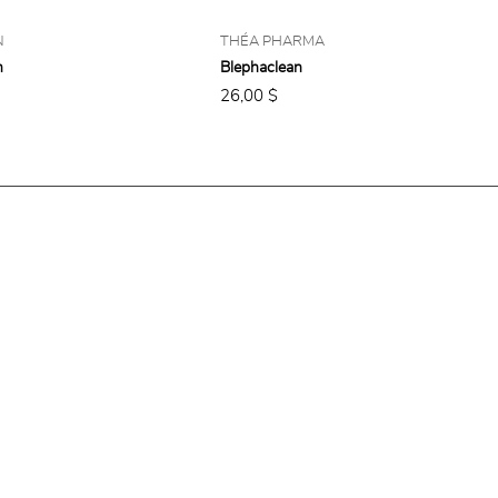
N
THÉA PHARMA
m
Blephaclean
26,00 $