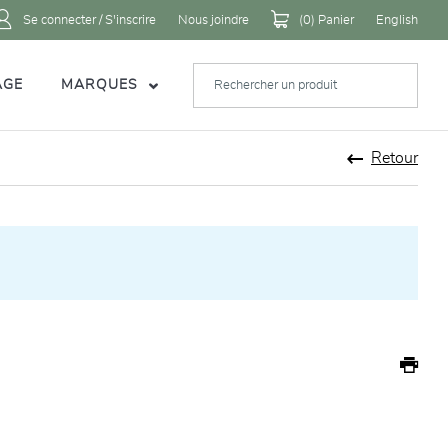
Se connecter / S'inscrire
Nous joindre
(
0
) Panier
English
AGE
MARQUES
Retour