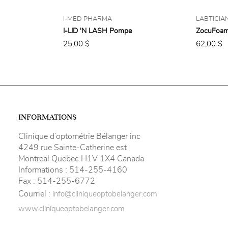
I-MED PHARMA
LABTICIA
I-LID 'N LASH Pompe
ZocuFoa
25,00 $
62,00 $
INFORMATIONS
Clinique d’optométrie Bélanger inc
4249 rue Sainte-Catherine est
Montreal Quebec H1V 1X4 Canada
Informations :
514-255-4160
Fax :
514-255-6772
Courriel :
info@cliniqueoptobelanger.com
www.cliniqueoptobelanger.com